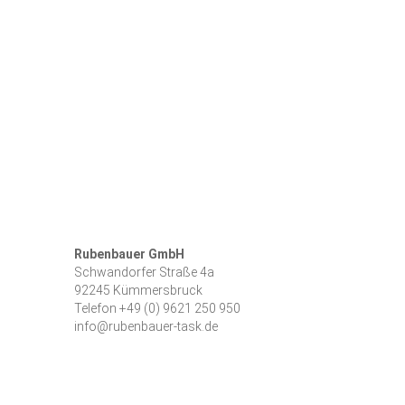
Verbraucherschlichtungsstelle teilzunehmen.
Quellenangaben Bilder & Grafiken
© Suriyo/stock.adobe.com
© dacianlogan/stock.adobe.com
Rubenbauer GmbH
Schwandorfer Straße 4a
92245 Kümmersbruck
Telefon
+49 (0) 9621 250 950
info@rubenbauer-task.de