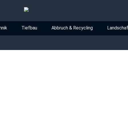
hnik
Tiefbau
Abbruch & Recycling
Landscha
Impressum
Haftung für Inhalte