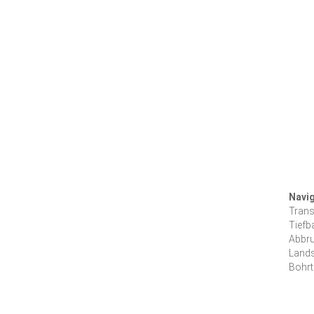
Navi
Navig
Trans
übers
Tiefb
Abbru
Land
Bohrt