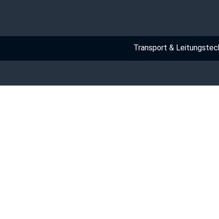
Navigation
Transport & Leitungstec
überspringen
Angaben gemäß § 5 TMG