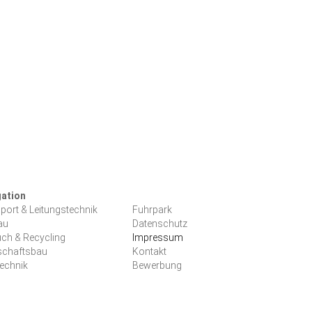
gation
ation
port & Leitungstechnik
Fuhrpark
pringen
au
Datenschutz
ch & Recycling
Impressum
schaftsbau
Kontakt
echnik
Bewerbung